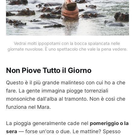
Vedrai molti ippopotami con la bocca spalancata nelle 
giornate nuvolose. È uno spettacolo che vale la pena vedere.
Non Piove Tutto il Giorno
Questo è il più grande malinteso con cui ho a che
fare. La gente immagina piogge torrenziali
monsoniche dall'alba al tramonto. Non è così che
funziona nel Mara.
La pioggia generalmente cade nel
pomeriggio o la
sera
— forse un'ora o due. Le mattine? Spesso