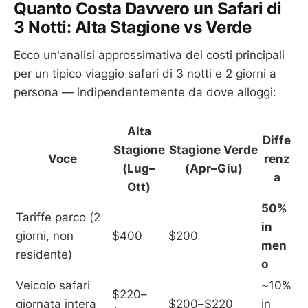
Quanto Costa Davvero un Safari di
3 Notti: Alta Stagione vs Verde
Ecco un'analisi approssimativa dei costi principali
per un tipico viaggio safari di 3 notti e 2 giorni a
persona — indipendentemente da dove alloggi:
Alta
Diffe
Stagione
Stagione Verde
Voce
renz
(Lug–
(Apr–Giu)
a
Ott)
50%
Tariffe parco (2
in
giorni, non
$400
$200
men
residente)
o
Veicolo safari
~10%
$220–
giornata intera
$200–$220
in