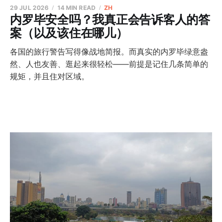
29 JUL 2026
14 MIN READ
ZH
内罗毕安全吗？我真正会告诉客人的答
案（以及该住在哪儿）
各国的旅行警告写得像战地简报。而真实的内罗毕绿意盎
然、人也友善、逛起来很轻松——前提是记住几条简单的
规矩，并且住对区域。