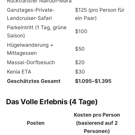
Rücktransfer Nairobi–Mara
Ganztages-Private-
$125 (pro Person für
Landcruiser-Safari
ein Paar)
Parkeintritt (1 Tag, grüne
$100
Saison)
Hügelwanderung +
$50
Mittagessen
Massai-Dorfbesuch
$20
Kenia ETA
$30
Geschätztes Gesamt
$1.095–$1.395
Das Volle Erlebnis (4 Tage)
Kosten pro Person
Posten
(basierend auf 2
Personen)