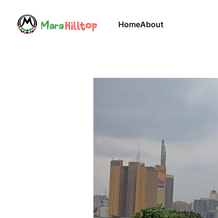
Home
About