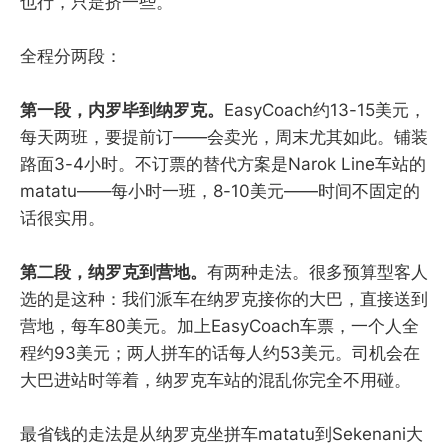
也行，只是挤一些。
全程分两段：
第一段，内罗毕到纳罗克。
EasyCoach约13-15美元，
每天两班，要提前订——会卖光，周末尤其如此。铺装
路面3-4小时。不订票的替代方案是Narok Line车站的
matatu——每小时一班，8-10美元——时间不固定的
话很实用。
第二段，纳罗克到营地。
有两种走法。很多预算型客人
选的是这种：我们派车在纳罗克接你的大巴，直接送到
营地，每车80美元。加上EasyCoach车票，一个人全
程约93美元；两人拼车的话每人约53美元。司机会在
大巴进站时等着，纳罗克车站的混乱你完全不用碰。
最省钱的走法是从纳罗克坐拼车matatu到Sekenani大