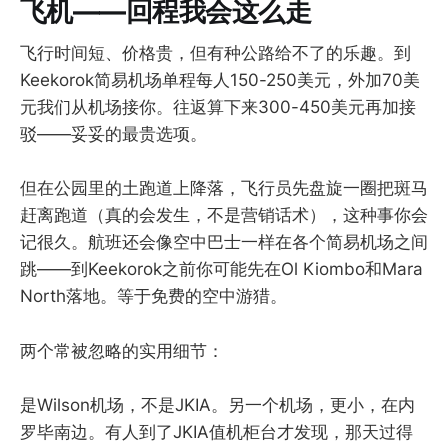
飞机——回程我会这么走
飞行时间短、价格贵，但有种公路给不了的乐趣。到
Keekorok简易机场单程每人150-250美元，外加70美
元我们从机场接你。往返算下来300-450美元再加接
驳——妥妥的最贵选项。
但在公园里的土跑道上降落，飞行员先盘旋一圈把斑马
赶离跑道（真的会发生，不是营销话术），这种事你会
记很久。航班还会像空中巴士一样在各个简易机场之间
跳——到Keekorok之前你可能先在Ol Kiombo和Mara
North落地。等于免费的空中游猎。
两个常被忽略的实用细节：
是Wilson机场，不是JKIA。另一个机场，更小，在内
罗毕南边。有人到了JKIA值机柜台才发现，那天过得