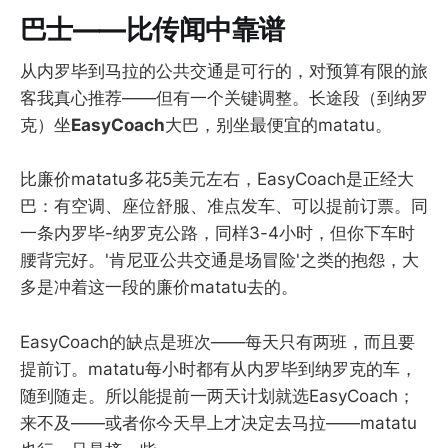
巴士——比传闻中靠谱
从内罗毕到马拉的公共交通是可行的，对预算有限的旅
客我真心推荐——但有一个关键调整。长途段（到纳罗
克）坐
EasyCoach
大巴，别坐最便宜的matatu。
比廉价matatu多花5美元左右，EasyCoach是正经大
巴：有空调、座位舒服、准点发车、可以提前订票。同
一条内罗毕-纳罗克公路，同样3-4小时，但你下车时
腰背完好。'肯尼亚公共交通是场冒险'之类的抱怨，大
多是冲着这一段的廉价matatu去的。
EasyCoach的缺点是班次——每天只有两班，而且要
提前订。matatu每小时都有从内罗毕到纳罗克的车，
随到随走。所以能提前一两天计划就选EasyCoach；
来不及——或者你今天早上才决定去马拉——matatu