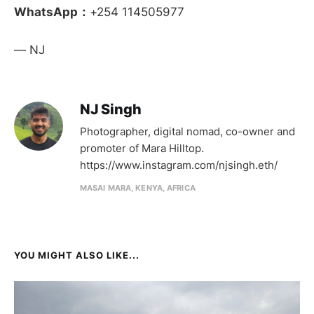
WhatsApp：
+254 114505977
— NJ
NJ Singh
Photographer, digital nomad, co-owner and
promoter of Mara Hilltop.
https://www.instagram.com/njsingh.eth/
MASAI MARA, KENYA, AFRICA
YOU MIGHT ALSO LIKE...