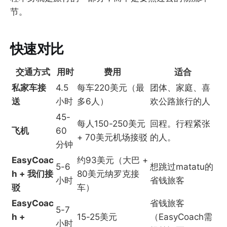
节。
快速对比
交通方式
用时
费用
适合
私家车接
4.5
每车220美元（最
团体、家庭、喜
送
小时
多6人）
欢公路旅行的人
45-
每人150-250美元
回程。行程紧张
飞机
60
+ 70美元机场接驳
的人。
分钟
EasyCoac
约93美元（大巴 +
5-6
想跳过matatu的
h + 我们接
80美元纳罗克接
小时
省钱旅客
驳
车）
EasyCoac
省钱旅客
5-7
h +
15-25美元
（EasyCoach需
小时