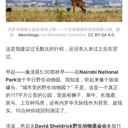
内罗毕国家公园是地球上唯一一个在首都城市里的国家公园。摄
影：
Alexmbogo
via Wikimedia Commons,
CC BY-SA 4.0
。
这是我建议过无数次的行程，还没有人来过之后失望
过。
早起——像清晨5:30那样早——在
Nairobi National
Park
做个半日野生动物园。我知道，听起来像个旅游
噱头。"城市里的野生动物园？" 不是。这是一个真正
的117平方公里的公园，里面有狮子、犀牛、长颈鹿、
斑马、上百种鸟类，还有内罗毕天际线作为背景。超现
实。10点钟你就回到酒店了。
洗澡，然后去
David Sheldrick野生动物基金会
参加11