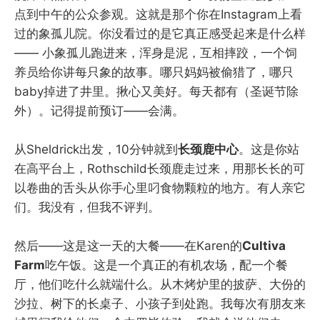
点到中午的公众参观。这就是那个你在Instagram上看
过的象孤儿院。你没看过的是它真正感受起来是什么样
—— 小象孤儿跑进来，浑身是泥，互相摔跤，一个饲
养员给你讲每只象的故事。哪只妈妈被偷猎了，哪只
baby掉进了井里。揪心又美好。每天都有（圣诞节除
外）。记得提前预订——会满。
从Sheldrick出发，10分钟就到
长颈鹿中心
。这是你站
在高平台上，Rothschild长颈鹿走过来，用那长长的可
以卷曲的舌头从你手心里叼食物颗粒的地方。有人亲它
们。我没有，但我不评判。
然后——这是这一天的大餐——在Karen的
Cultiva
Farm
吃午饭。这是一个真正的有机农场，配一个餐
厅，他们吃什么就端什么。从木烤炉里的披萨、大份的
沙拉、树下的长桌子、小孩子到处跑。我每次有朋友来