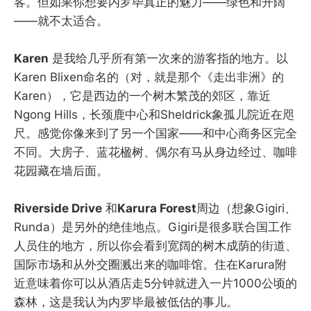
客。但如果你想要内罗毕真正的魅力——绿色和开阔
——就不太适合。
Karen
是我给几乎所有第一次来的游客指的地方。以
Karen Blixen命名的（对，就是那个《走出非洲》的
Karen），它是西边的一个树木繁茂的郊区，靠近
Ngong Hills，长颈鹿中心和Sheldrick象孤儿院近在咫
尺。感觉你像来到了另一个国家——和中心商务区完全
不同。大房子、蓝花楹树、偶尔有马从身边经过、咖啡
花园藏在墙后面。
Riverside Drive
和
Karura Forest
周边（想象Gigiri、
Runda）是另外的绝佳地点。Gigiri是很多联合国工作
人员住的地方，所以你会看到宽阔的树木成荫的街道、
国际市场和从外交圈溅出来的咖啡馆。住在Karura附
近意味着你可以从酒店走5分钟就进入一片1000公顷的
森林，这是我认为内罗毕最被低估的事儿。