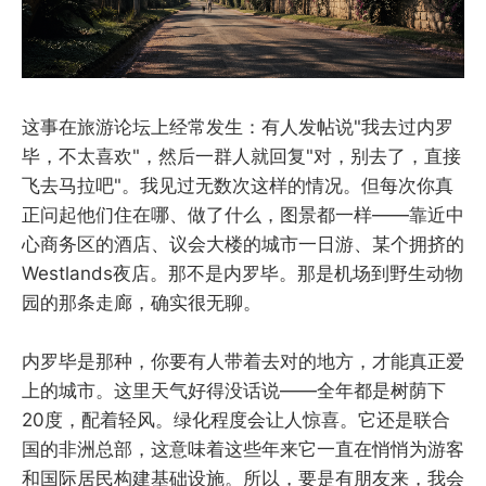
这事在旅游论坛上经常发生：有人发帖说"我去过内罗
毕，不太喜欢"，然后一群人就回复"对，别去了，直接
飞去马拉吧"。我见过无数次这样的情况。但每次你真
正问起他们住在哪、做了什么，图景都一样——靠近中
心商务区的酒店、议会大楼的城市一日游、某个拥挤的
Westlands夜店。那不是内罗毕。那是机场到野生动物
园的那条走廊，确实很无聊。
内罗毕是那种，你要有人带着去对的地方，才能真正爱
上的城市。这里天气好得没话说——全年都是树荫下
20度，配着轻风。绿化程度会让人惊喜。它还是联合
国的非洲总部，这意味着这些年来它一直在悄悄为游客
和国际居民构建基础设施。所以，要是有朋友来，我会