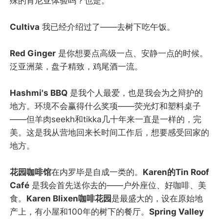
殊的肯尼亚体验吗？也是。
Cultiva
我已经介绍过了——去树下吃午饭。
Red Ginger
是你想要点高级一点、安静一点的时候。
泛亚洲菜，盘子精致，鸡尾酒一流。
Hashmi's BBQ
是我个人最爱，也是我会为之辩护的
地方。环境不会赢得什么奖项——荧光灯和塑料桌子
——但羊肉seekh和tikka几十年来一直是一样的，完
美。这是我从营地回来长时间工作后，想要感受回家的
地方。
花园咖啡馆
在内罗毕是自成一类的。
Karen的Tin Roof
Café
是我会首先送你去的——户外座位、好咖啡、美
食。
Karen Blixen咖啡花园
是最盛大的，设在原始地
产上，有小屋和100年的树下的餐厅。
Spring Valley