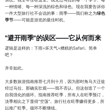
系统。我全年住在这里。我见过马拉的每一个季节、每
一种情绪、每一种深浅的棕色和绿色。现在我要告诉你
一件大型旅行社不会说的事：雨季——我们称之为
绿色
季节
——可能是游览的最佳时机。
"避开雨季"的误区——它从何而来
逻辑是这样的：下雨=坏天气=糟糕的Safari。简单
吧？
并非如此。
大多数旅游指南推荐七月到十月，因为那时角马大迁徙
经过马拉。那确实壮观——我不否认。但这创造了一个
自我强化的循环。指南推荐旺季，所有人在旺季预订，
淡季相比之下显得"空荡"。旅行社在旺季赚得更多，所
以推广旺季。循环不断继续。