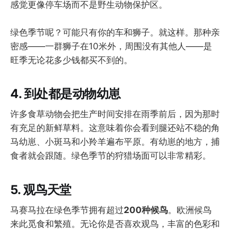
感觉更像停车场而不是野生动物保护区。
绿色季节呢？可能只有你的车和狮子。就这样。那种亲
密感——一群狮子在10米外，周围没有其他人——是
旺季无论花多少钱都买不到的。
4. 到处都是动物幼崽
许多食草动物会把生产时间安排在雨季前后，因为那时
有充足的新鲜草料。这意味着你会看到腿还站不稳的角
马幼崽、小斑马和小羚羊遍布平原。有幼崽的地方，捕
食者就会跟随。绿色季节的狩猎场面可以非常精彩。
5. 观鸟天堂
马赛马拉在绿色季节拥有超过
200种候鸟
。欧洲候鸟
来此觅食和繁殖。无论你是否喜欢观鸟，丰富的色彩和