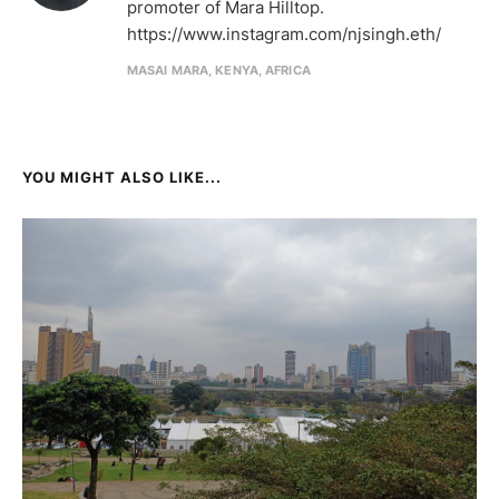
promoter of Mara Hilltop.
https://www.instagram.com/njsingh.eth/
MASAI MARA, KENYA, AFRICA
YOU MIGHT ALSO LIKE...