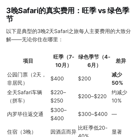
3晚Safari的真实费用：旺季 vs 绿色季
节
以下是典型的3晚2天Safari之旅每人主要费用的大致分
解——无论你住在哪里：
旺季（7-
绿色季节（4-
项目
差异
10月）
6月）
公园门票（2天，
减少
$400
$200
非居民）
50%
全天Safari车辆
$220–
约减少
$200–$220
（拼车）
$250
10%
$300–
内罗毕往返交通
$300–$400
—
$400
比旺季低20-
住宿（3晚）
因酒店而异
显著
40%